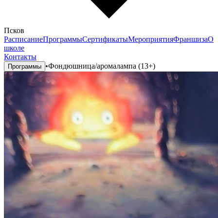
Псков
Расписание
Программы
Сертификаты
Мероприятия
Франшиза
О
школе
Контакты
•
Фондюшница/аромалампа (13+)
Программы