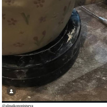
@
alinaikonopistseva