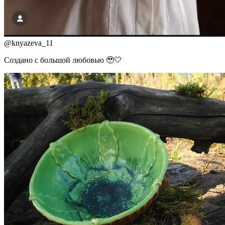
@
knyazeva_11
Создано с большой любовью 🥹🤍