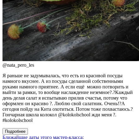
@
nata_pero_les
Я раньше не задумывалась, что есть из красивой посуды
намного вкуснее. А из посуды сделанной собственными
руками намного приятнее. А если ещё можно потворить и
выйти за рамки, то вообще наслаждение неземное?.?Каждый
день делая салат я испытываю прилив счастья, потому что
оформлен он красиво ?. Люблю свой салатник. Очень!?А
сегодня пойду на Кита охотиться. Потом тоже похвастаюсь.?
Гончарная школа колокол @kolokolschool жди меня ?.
#kolokolschool
Подробнее
Ближайшие даты этого мастер‑класса: