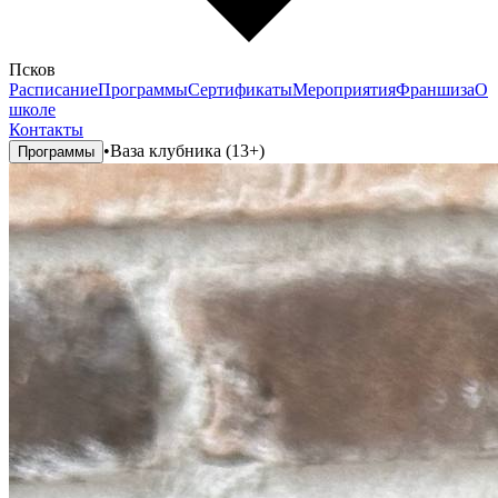
Псков
Расписание
Программы
Сертификаты
Мероприятия
Франшиза
О
школе
Контакты
•
Ваза клубника (13+)
Программы