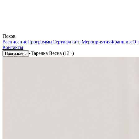
Псков
Расписание
Программы
Сертификаты
Мероприятия
Франшиза
О 
Контакты
•
Тарелка Весна (13+)
Программы